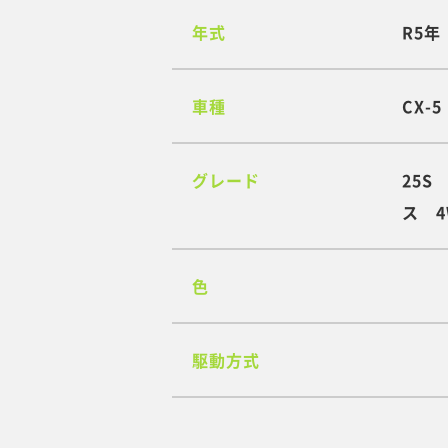
年式
R5年
車種
CX-5
グレード
25
ス 
色
駆動方式